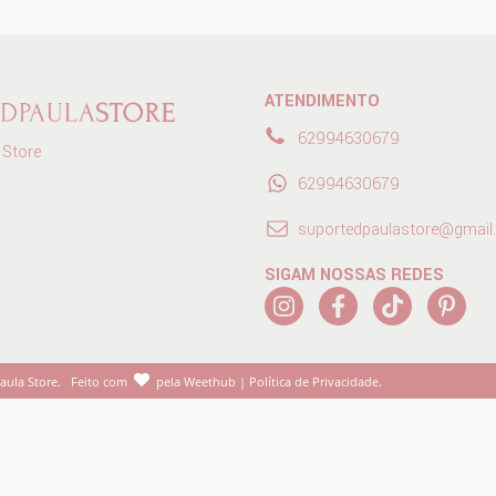
ATENDIMENTO
62994630679
 Store
62994630679
suportedpaulastore@gmai
SIGAM NOSSAS REDES
aula Store
.
Feito com
pela
Weethub
|
Política de Privacidade
.